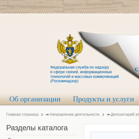
Об организации
Продукты и услуги
Главная страница
⇒
Направление деятельности
⇒
Депозитарий э
Разделы
каталога