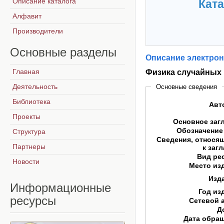
Описание каталога
Ката
Алфавит
Производители
Основные
разделы
Описание электрон
Главная
Физика случайных п
Деятельность
Основные сведения
Библиотека
Авт
Проекты
Основное заг
Обозначение
Структура
Сведения, относя
Партнеры
к заг
Вид ре
Новости
Место из
Изд
Информационные
Год из
ресурсы
Сетевой 
Д
Дата обра