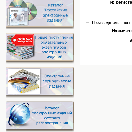
№ регист
Производитель электр
Наимено