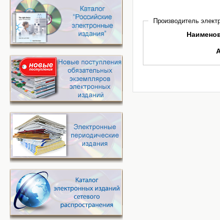
Производитель электр
Наимено