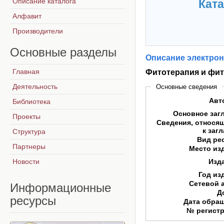
Описание каталога
Ката
Алфавит
Производители
Основные
разделы
Описание электрон
Главная
Фитотерапия и фи
Деятельность
Основные сведения
Авт
Библиотека
Основное заг
Проекты
Сведения, относя
к заг
Структура
Вид ре
Партнеры
Место из
Новости
Изд
Год из
Сетевой 
Информационные
Д
ресурсы
Дата обра
№ регист