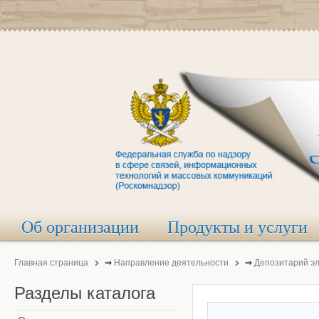
Об организации
Продукты и услуги
Главная страница
⇒
Направление деятельности
⇒
Депозитарий э
Разделы
каталога