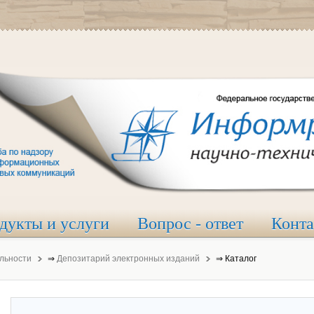
дукты и услуги
Вопрос - ответ
Конт
льности
⇒
Депозитарий электронных изданий
⇒
Каталог