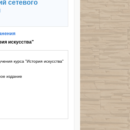
ий сетевого
я
анения
ия искусства"
ения курса "История искусства"
ное издание