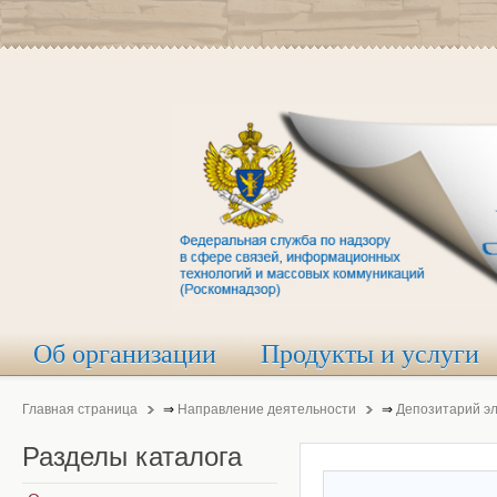
Об организации
Продукты и услуги
Главная страница
⇒
Направление деятельности
⇒
Депозитарий э
Разделы
каталога