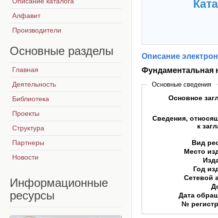
Описание каталога
Ката
Алфавит
Производители
Основные
разделы
Описание электрон
Главная
Фундаментальная н
Деятельность
Основные сведения
Основное заг
Библиотека
Проекты
Сведения, относя
к заг
Структура
Партнеры
Вид ре
Место из
Новости
Изд
Год из
Сетевой 
Информационные
Д
ресурсы
Дата обра
№ регист