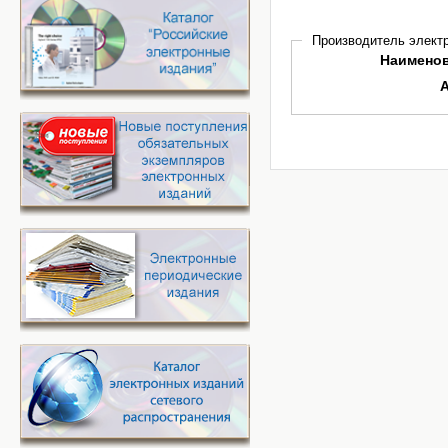
Производитель электр
Наимено