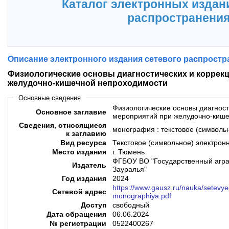
Каталог электронных издан
распространени
Описание электронного издания сетевого распростр
Физиологические основы диагностических и коррек
желудочно-кишечной непроходимости
Основные сведения
Физиологические основы диагност
Основное заглавие
мероприятий при желудочно-киш
Сведения, относящиеся
монография : текстовое (символь
к заглавию
Вид ресурса
Текстовое (символьное) электрон
Место издания
г. Тюмень
ФГБОУ ВО "Государственный агра
Издатель
Зауралья"
Год издания
2024
https://www.gausz.ru/nauka/setevye
Сетевой адрес
monographiya.pdf
Доступ
свободный
Дата обращения
06.06.2024
№ регистрации
0522400267