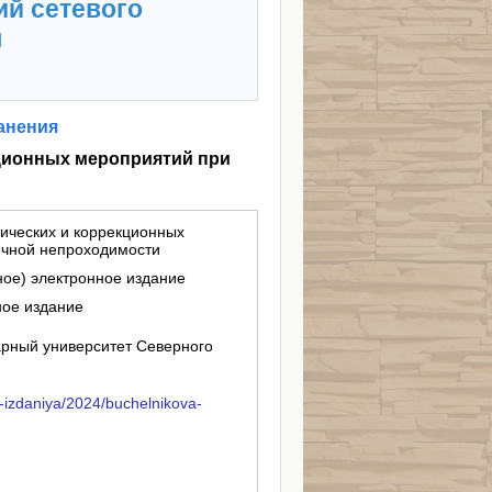
ий сетевого
я
анения
ционных мероприятий при
ических и коррекционных
ечной непроходимости
ное) электронное издание
ное издание
рный университет Северного
-izdaniya/2024/buchelnikova-