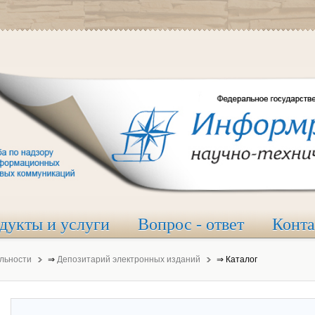
дукты и услуги
Вопрос - ответ
Конт
льности
⇒
Депозитарий электронных изданий
⇒
Каталог