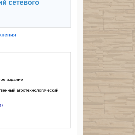
ий сетевого
я
анения
ное издание
твенный агротехнологический
1/