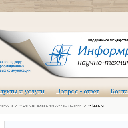
дукты и услуги
Вопрос - ответ
Конт
льности
⇒
Депозитарий электронных изданий
⇒
Каталог