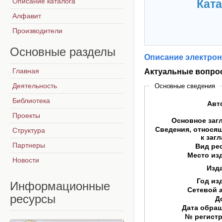
Описание каталога
Ката
Алфавит
Производители
Основные
разделы
Описание электрон
Главная
Актуальные вопро
Деятельность
Основные сведения
Библиотека
Авт
Проекты
Основное заг
Сведения, относя
Структура
к заг
Партнеры
Вид ре
Место из
Новости
Изд
Год из
Информационные
Сетевой 
ресурсы
Д
Дата обра
№ регист