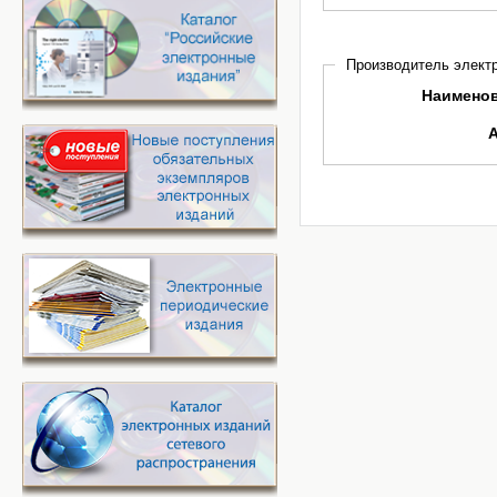
Производитель электр
Наимено