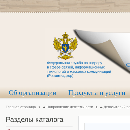
Об организации
Продукты и услуги
Главная страница
⇒
Направление деятельности
⇒
Депозитарий э
Разделы
каталога