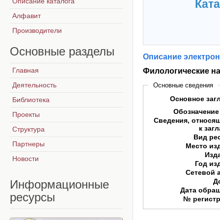
Описание каталога
Ката
Алфавит
Производители
Основные
разделы
Описание электрон
Главная
Филологические нау
Деятельность
Основные сведения
Основное заг
Библиотека
Обозначение
Проекты
Сведения, относя
к заг
Структура
Вид ре
Партнеры
Место из
Изд
Новости
Год из
Сетевой 
Д
Информационные
Дата обра
ресурсы
№ регист