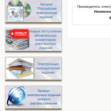
Производитель электр
Наимено