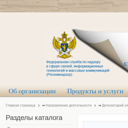
Об организации
Продукты и услуги
Главная страница
⇒
Направление деятельности
⇒
Депозитарий э
Разделы
каталога