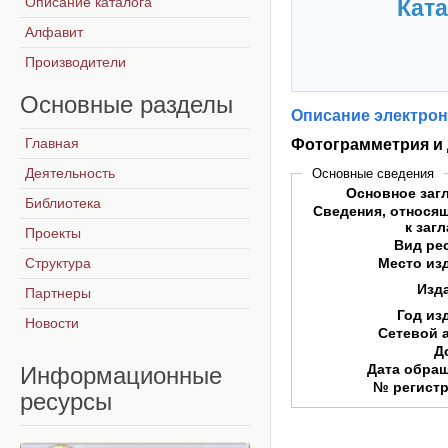
Описание каталога
Ката
Алфавит
Производители
Основные
разделы
Описание электрон
Главная
Фотограмметрия и
Деятельность
Основные сведения
Основное заг
Библиотека
Сведения, относя
к заг
Проекты
Вид ре
Структура
Место из
Изд
Партнеры
Год из
Новости
Сетевой 
Д
Дата обра
Информационные
№ регист
ресурсы