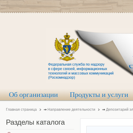
Об организации
Продукты и услуги
Главная страница
⇒
Направление деятельности
⇒
Депозитарий э
Разделы
каталога