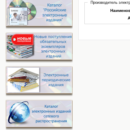
Производитель электр
Наимено