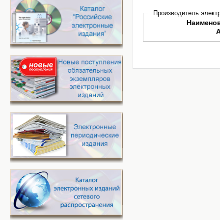
Производитель электр
Наимено