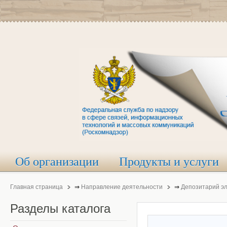
Об организации
Продукты и услуги
Главная страница
⇒
Направление деятельности
⇒
Депозитарий э
Разделы
каталога