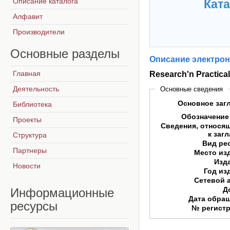
Описание каталога
Ката
Алфавит
Производители
Основные
разделы
Описание электрон
Главная
Research'n Practic
Деятельность
Основные сведения
Основное заг
Библиотека
Обозначение
Проекты
Сведения, относя
к заг
Структура
Вид ре
Партнеры
Место из
Изд
Новости
Год из
Сетевой 
Д
Информационные
Дата обра
ресурсы
№ регист