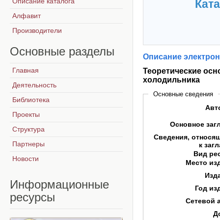
Описание каталога
Ката
Алфавит
Производители
Основные
разделы
Описание электрон
Главная
Теоретические осн
холодильника
Деятельность
Основные сведения
Библиотека
Авт
Проекты
Основное заг
Структура
Сведения, относя
Партнеры
к заг
Вид ре
Новости
Место из
Изд
Информационные
Год из
ресурсы
Сетевой 
Д