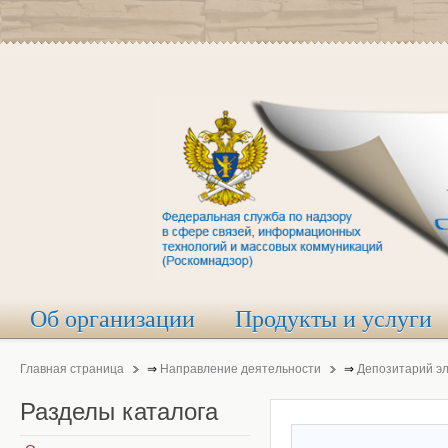
Об организации
Продукты и услуги
Главная страница
⇒
Направление деятельности
⇒
Депозитарий э
Разделы
каталога