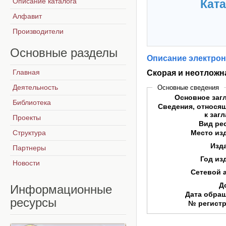
Описание каталога
Ката
Алфавит
Производители
Основные
разделы
Описание электрон
Главная
Скорая и неотлож
Деятельность
Основные сведения
Основное заг
Библиотека
Сведения, относя
к заг
Проекты
Вид ре
Структура
Место из
Изд
Партнеры
Год из
Новости
Сетевой 
Д
Информационные
Дата обра
ресурсы
№ регист