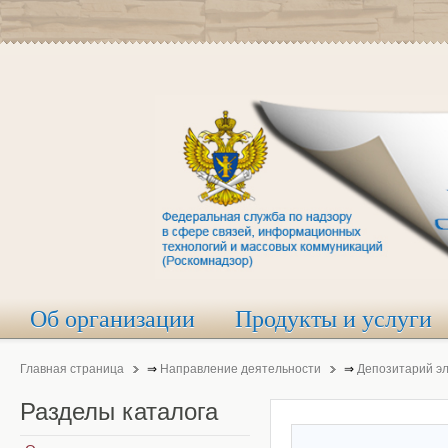
Об организации
Продукты и услуги
Главная страница
⇒
Направление деятельности
⇒
Депозитарий э
Разделы
каталога