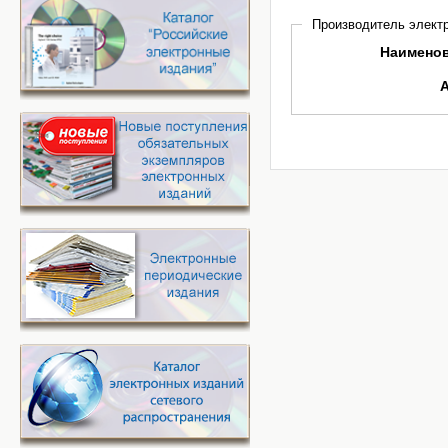
Производитель электр
Наимено