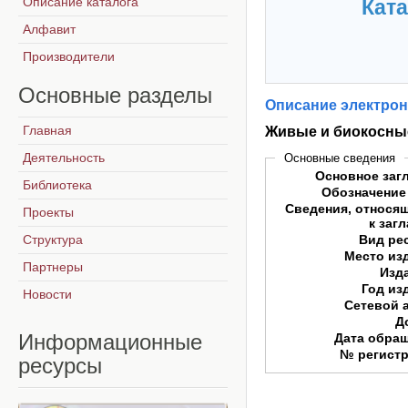
Описание каталога
Ката
Алфавит
Производители
Основные
разделы
Описание электрон
Главная
Живые и биокосные 
Деятельность
Основные сведения
Основное заг
Библиотека
Обозначение
Сведения, относя
Проекты
к заг
Структура
Вид ре
Место из
Партнеры
Изд
Год из
Новости
Сетевой 
Д
Информационные
Дата обра
№ регист
ресурсы