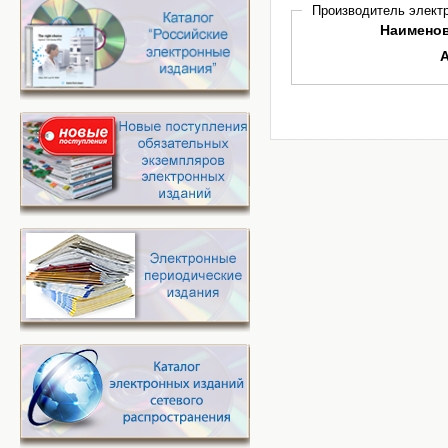
Производитель электр
Наимено