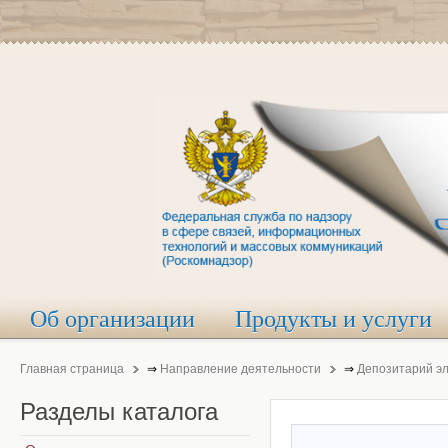
Об организации
Продукты и услуги
Главная страница
⇒
Направление деятельности
⇒
Депозитарий э
Разделы
каталога