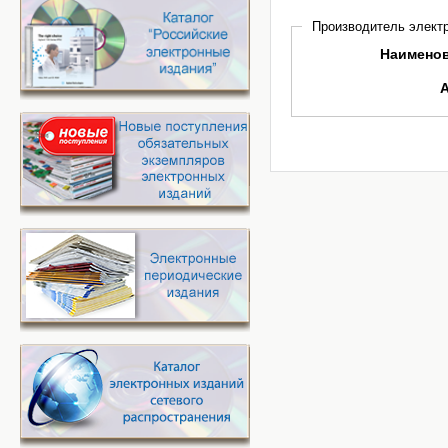
Производитель электр
Наимено