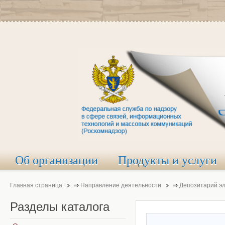
Об организации
Продукты и услуги
Главная страница
⇒
Направление деятельности
⇒
Депозитарий э
Разделы
каталога