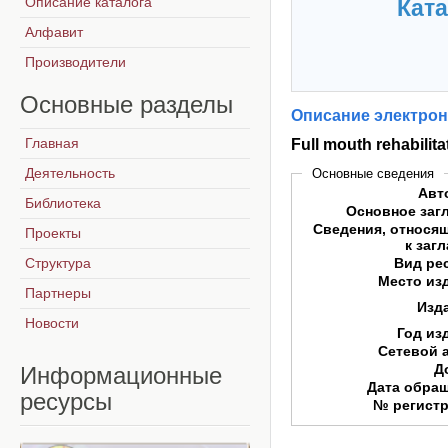
Описание каталога
Ката
Алфавит
Производители
Основные
разделы
Описание электрон
Главная
Full mouth rehabilit
Деятельность
Основные сведения
Авт
Библиотека
Основное заг
Сведения, относя
Проекты
к заг
Структура
Вид ре
Место из
Партнеры
Изд
Новости
Год из
Сетевой 
Д
Информационные
Дата обра
ресурсы
№ регист