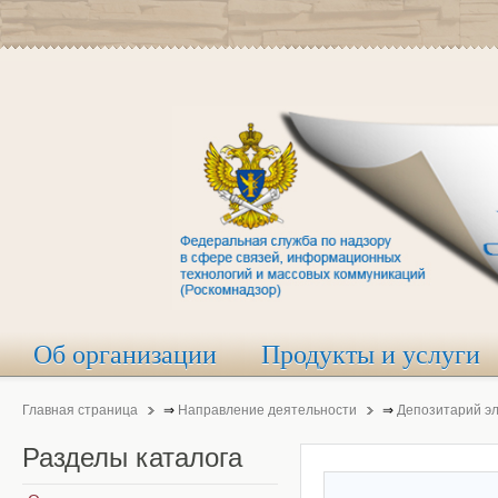
Об организации
Продукты и услуги
Главная страница
⇒
Направление деятельности
⇒
Депозитарий э
Разделы
каталога