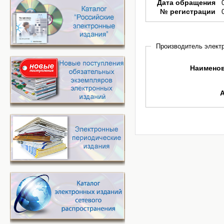
Дата обращения
№ регистрации
Производитель электр
Наимено