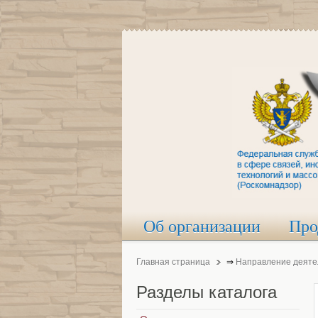
Об организации
Про
Главная страница
⇒
Направление деяте
Разделы
каталога