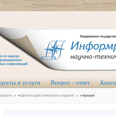
дукты и услуги
Вопрос - ответ
Конт
льности
⇒
Депозитарий электронных изданий
⇒
Каталог