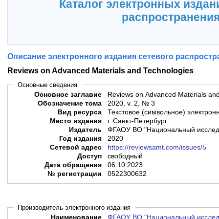
Каталог электронных издан
распространени
Описание электронного издания сетевого распростр
Reviews on Advanced Materials and Technologies
Основные сведения
Основное заглавие
Reviews on Advanced Materials and
Обозначение тома
2020, v. 2, № 3
Вид ресурса
Текстовое (символьное) электрон
Место издания
г. Санкт-Петербург
Издатель
ФГАОУ ВО "Национальный исслед
Год издания
2020
Сетевой адрес
https://reviewsamt.com/issues/5
Доступ
свободный
Дата обращения
06.10.2023
№ регистрации
0522300632
Производитель электронного издания
Наименование
ФГАОУ ВО "Национальный исслед