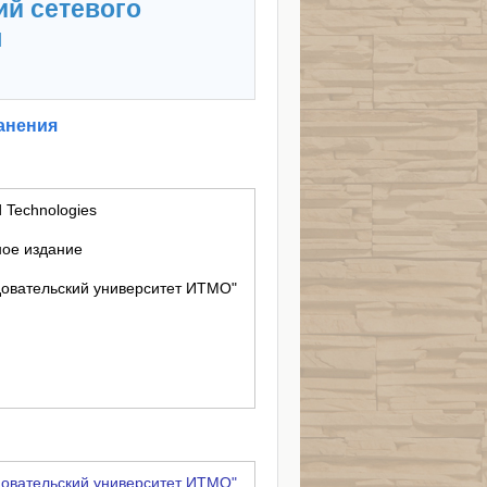
ий сетевого
я
анения
 Technologies
ное издание
овательский университет ИТМО"
овательский университет ИТМО"