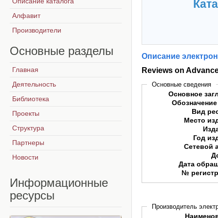
Описание каталога
Ката
Алфавит
Производители
Основные
разделы
Описание электрон
Главная
Reviews on Advance
Деятельность
Основные сведения
Основное заг
Библиотека
Обозначение
Вид ре
Проекты
Место из
Структура
Изд
Год из
Партнеры
Сетевой 
Д
Новости
Дата обра
№ регист
Информационные
ресурсы
Производитель электр
Наимено