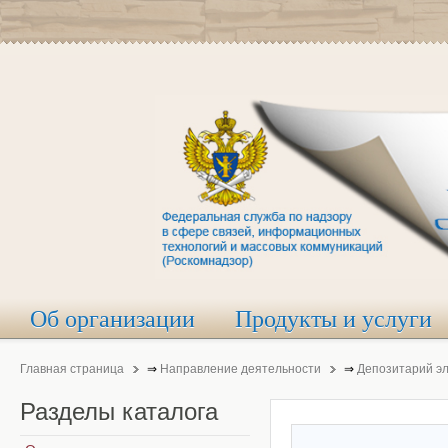
Об организации
Продукты и услуги
Главная страница
⇒
Направление деятельности
⇒
Депозитарий э
Разделы
каталога